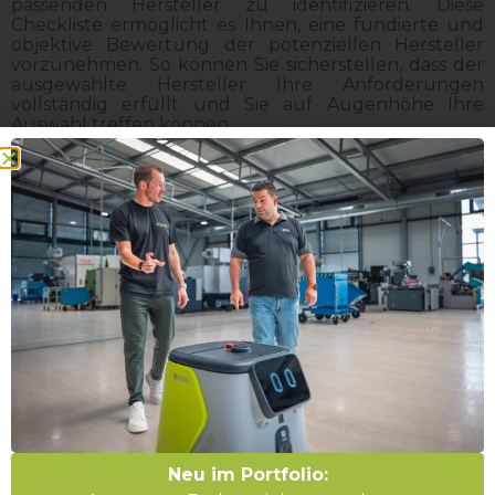
passenden Hersteller zu identifizieren. Diese
Checkliste ermöglicht es Ihnen, eine fundierte und
objektive Bewertung der potenziellen Hersteller
vorzunehmen. So können Sie sicherstellen, dass der
ausgewählte Hersteller Ihre Anforderungen
vollständig erfüllt und Sie auf Augenhöhe Ihre
Auswahl treffen können.
Referenzen und Aufgaben klar definieren
Ein entscheidender Faktor bei der Auswahl des
richtigen FTS Herstellers sind die Referenzen. Unser
Whitepaper zeigt Ihnen, wie Sie die Referenzen der
Hersteller bewerten und sicherstellen können, dass
sie Erfahrung in Ihrem spezifischen
Anwendungsbereich haben. Zudem erfahren Sie,
welche Rolle Ihre eigenen Aufgaben und
Neu im Portfolio:
Anforderungen spielen und wie Sie diese klar