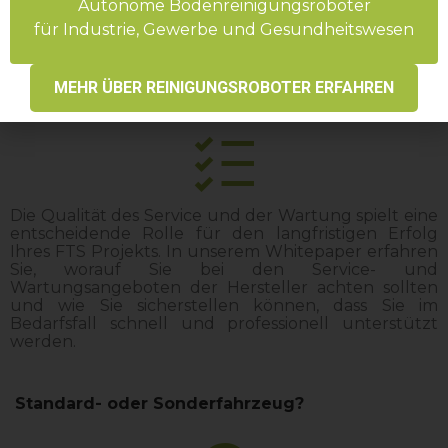
definieren, um sicherzustellen, dass der Hersteller
Autonome Bodenreinigungsroboter
diese auch erfüllen kann.
für Industrie, Gewerbe und Gesundheitswesen
Service und Wartung
MEHR ÜBER REINIGUNGSROBOTER ERFAHREN
Die Qualität des Service und der Wartung spielt eine
entscheidende Rolle für den langfristigen Erfolg
Ihres FTS Projekts. In unserem Whitepaper erfahren
Sie, worauf Sie bei den Service- und
Wartungsangeboten der Hersteller achten sollten
und wie Sie sicherstellen können, dass Sie im
Bedarfsfall schnell und professionell unterstützt
werden.
Standard- oder Sonderfahrzeug?