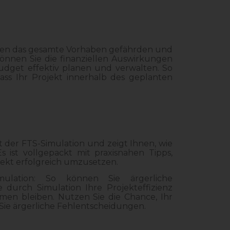
nnen das gesamte Vorhaben gefährden und
können Sie die finanziellen Auswirkungen
dget effektiv planen und verwalten. So
ss Ihr Projekt innerhalb des geplanten
 der FTS-Simulation und zeigt Ihnen, wie
 ist vollgepackt mit praxisnahen Tipps,
jekt erfolgreich umzusetzen.
mulation: So können Sie ärgerliche
 durch Simulation Ihre Projekteffizienz
men bleiben. Nutzen Sie die Chance, Ihr
Sie ärgerliche Fehlentscheidungen.