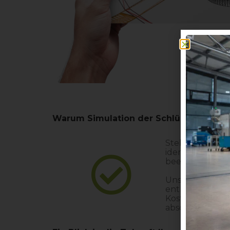
Warum Simulation der Schlüssel zu Ihre
Stellen Sie sic
identifizieren,
beeinflussen. G
Unser Whitepap
enthüllt die M
Kosten sparen,
abschließen kö