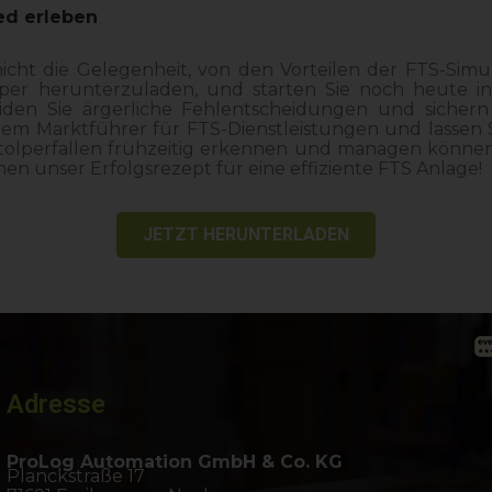
ed erleben
icht die Gelegenheit, von den Vorteilen der FTS-Simula
er herunterzuladen, und starten Sie noch heute in 
iden Sie ärgerliche Fehlentscheidungen und sichern 
dem Marktführer für FTS-Dienstleistungen und lassen Si
tolperfallen frühzeitig erkennen und managen können. 
nen unser Erfolgsrezept für eine effiziente FTS Anlage!
JETZT HERUNTERLADEN
Adresse
ProLog Automation GmbH & Co. KG
Planckstraße 17