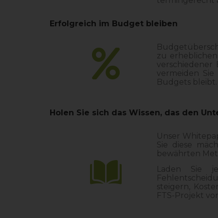
termingerecht 
Erfolgreich im Budget bleiben
Budgetüberschr
zu erheblichen
verschiedener 
vermeiden Sie
Budgets bleibt.
Holen Sie sich das Wissen, das den Un
Unser Whitepap
Sie diese mäch
bewährten Metho
Laden Sie je
Fehlentscheidu
steigern, Kost
FTS-Projekt vo