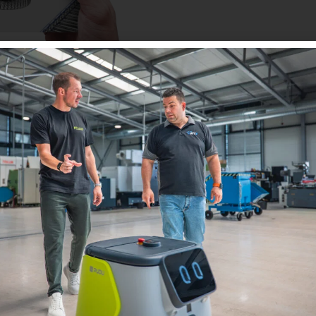
m Projekterfolg ist
h vor, Sie könnten die Zukunft Ihres FTS-Projekts vorh
 bevor sie auftreten, und fundierte Entscheidungen treff
enau das ermöglicht Ihnen eine FTS-Simulation.
er „Erfolgsgeheimnis FTS-Simulation: So können Sie ä
acht der Simulation für Ihr Projekt. Wir zeigen Ihnen
 sondern auch Ihre Zeitpläne einhalten und Ihr Pro
nnen.