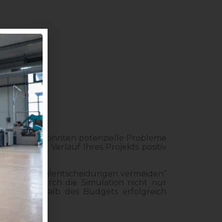
ersagen. Sie könnten potenzielle Probleme
en, die den Verlauf Ihres Projekts positiv
rgerliche Fehlentscheidungen vermeiden“
, wie Sie durch die Simulation nicht nur
jekt innerhalb des Budgets erfolgreich