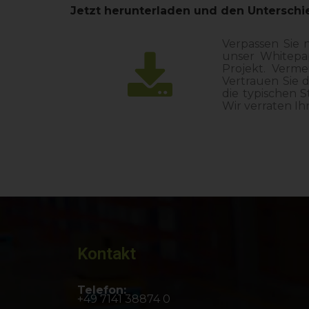
Jetzt herunterladen und den Unterschi
Verpassen Sie n
unser Whitepap
Projekt. Verme
Vertrauen Sie 
die typischen S
Wir verraten Ih
Kontakt
Telefon:
+49 7141 38874 0