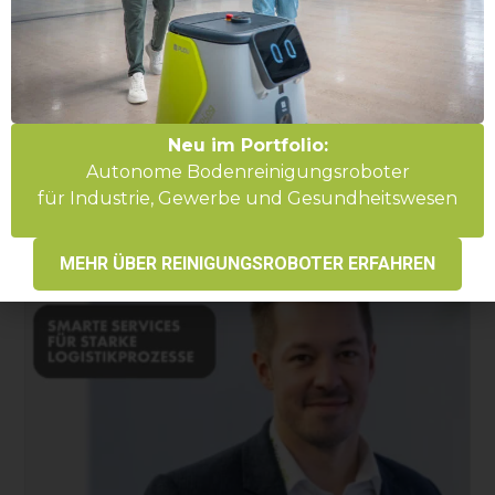
News
LogiMAT 2026 – Unser Rückblick!
27. März 2026
Gemeinsam mit unserem Mitaussteller Continua Systems
Neu im Portfolio:
GmbH konnten wir zeigen, wie mobile Robotik die
Intralogistik...
Autonome Bodenreinigungsroboter
für Industrie, Gewerbe und Gesundheitswesen
Mehr erfahren
MEHR ÜBER REINIGUNGSROBOTER ERFAHREN