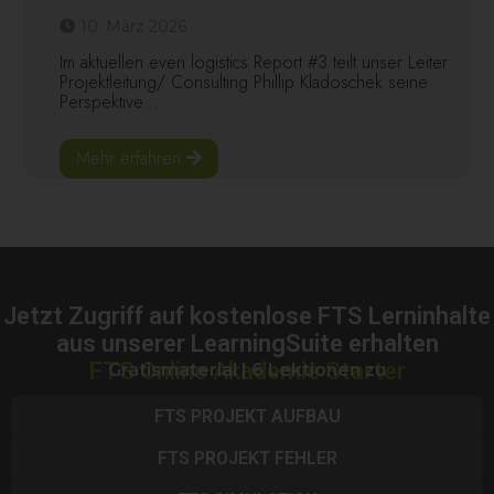
10. März 2026
Im aktuellen even logistics Report #3 teilt unser Leiter
Projektleitung/ Consulting Phillip Kladoschek seine
Perspektive...
Mehr erfahren
Jetzt Zugriff auf kostenlose FTS Lerninhalte
aus unserer LearningSuite erhalten
FTS Online Akademie Starter
Gratismaterial | 6 Lektionen zu
FTS PROJEKT AUFBAU
FTS PROJEKT FEHLER