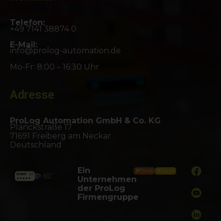
Telefon:
+49 7141 38874 0
E-Mail:
info@prolog-automation.de
Mo-Fr: 8:00 – 16:30 Uhr
Adresse
ProLog Automation GmbH & Co. KG
Planckstraße 17
71691 Freiberg am Neckar
Deutschland
Ein
Unternehmen
der ProLog
Firmengruppe