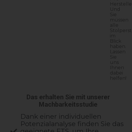
Herstelle
Und
Sie
müssen
alle
Stolperst
im
Blick
haben.
Lassen
Sie
uns
Ihnen
dabei
helfen!
Das erhalten Sie mit unserer
Machbarkeitsstudie
Dank einer individuellen
Potenzialanalyse finden Sie das
geeignete FTS, um Ihre