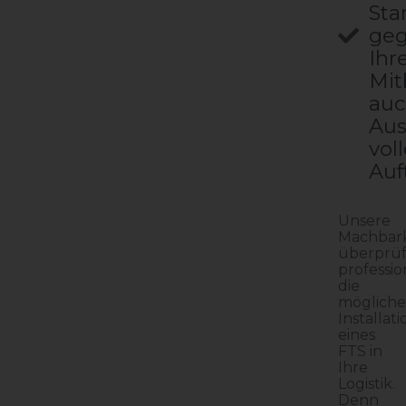
Sta
ge
Ihr
Mit
auc
Aus
vol
Auf
Unsere
Machbark
überprüf
professio
die
mögliche
Installati
eines
FTS in
Ihre
Logistik.
Denn