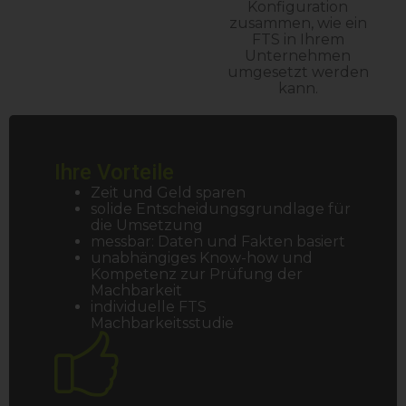
Konfiguration
zusammen, wie ein
FTS in Ihrem
Unternehmen
umgesetzt werden
kann.
Ihre Vorteile
Zeit und Geld sparen
solide Entscheidungsgrundlage für
die Umsetzung
messbar: Daten und Fakten basiert
unabhängiges Know-how und
Kompetenz zur Prüfung der
Machbarkeit
individuelle FTS
Machbarkeitsstudie