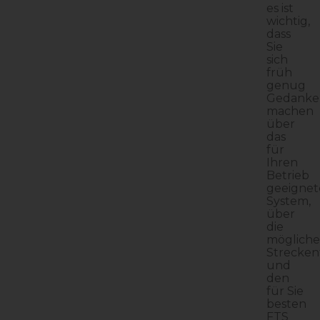
es ist
wichtig,
dass
Sie
sich
früh
genug
Gedanke
machen
über
das
für
Ihren
Betrieb
geeignet
System,
über
die
mögliche
Strecke
und
den
für Sie
besten
FTS