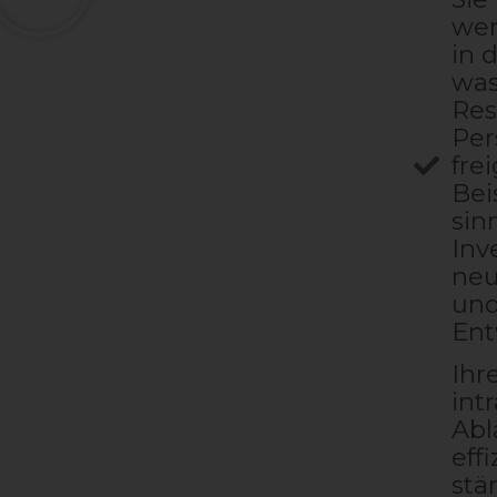
wen
in d
was
Res
Per
fre
Bei
sin
Inv
neu
und
Ent
Ihr
int
Abl
eff
stä