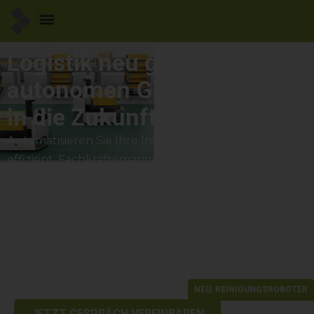
Logistik neu gedacht – Mit
autonomen Gabelstaplern
in die Zukunft
Automatisieren Sie Ihre Intralogistik. Flexibel, sicher,
effizient. Fachkräftemangel, steigender Kostendruck
und hohe Effizienzanforderungen prägen die
Logistik. Autonome Gabelstapler bieten hier einen
entscheidenden Vorteil: Sie entlasten bestehende
Teams, senken Betriebskosten und sorgen für
stabile, skalierbare Prozesse – selbst bei wachsendem
Auftragsvolumen.
NEU: REINIGUNGSROBOTER
JETZT GESPRÄCH VEREINBAREN