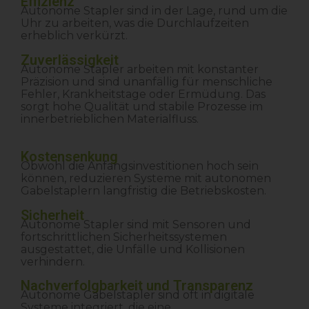
Effizienz
Autonome Stapler sind in der Lage, rund um die
Uhr zu arbeiten, was die Durchlaufzeiten
erheblich verkürzt.
Zuverlässigkeit
Autonome Stapler arbeiten mit konstanter
Präzision und sind unanfällig für menschliche
Fehler, Krankheitstage oder Ermüdung. Das
sorgt hohe Qualität und stabile Prozesse im
innerbetrieblichen Materialfluss.
Kostensenkung
Obwohl die Anfangsinvestitionen hoch sein
können, reduzieren Systeme mit autonomen
Gabelstaplern langfristig die Betriebskosten.
Sicherheit
Autonome Stapler sind mit Sensoren und
fortschrittlichen Sicherheitssystemen
ausgestattet, die Unfälle und Kollisionen
verhindern.
Nachverfolgbarkeit und Transparenz
Autonome Gabelstapler sind oft in digitale
Systeme integriert, die eine