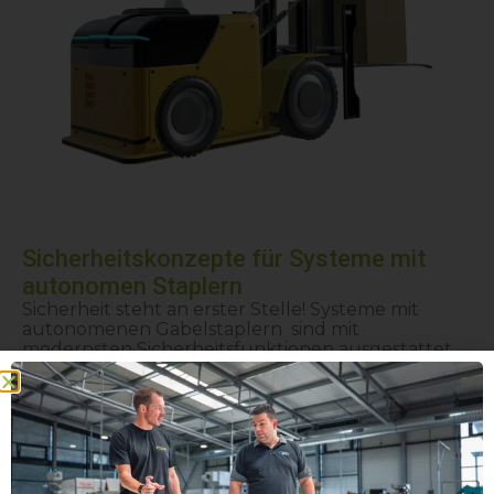
Sicherheitskonzepte für Systeme mit
autonomen Staplern
Sicherheit steht an erster Stelle! Systeme mit
autonomenen Gabelstaplern sind mit
modernsten Sicherheitsfunktionen ausgestattet,
um einen reibungslosen Betrieb und den Schutz
von Personen und Anlagen zu gewährleisten.
Aktive Sicherheitssysteme