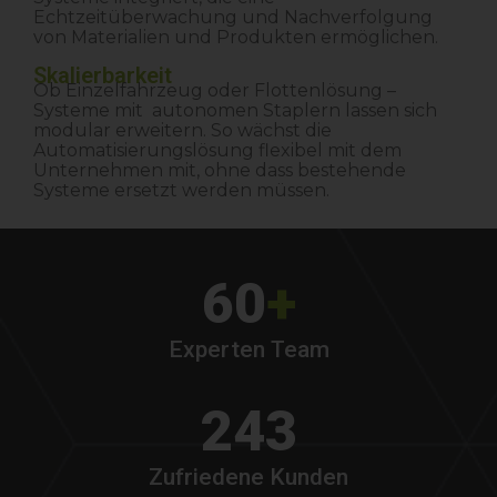
Echtzeitüberwachung und Nachverfolgung
von Materialien und Produkten ermöglichen.
Skalierbarkeit
Ob Einzelfahrzeug oder Flottenlösung –
Systeme mit autonomen Staplern lassen sich
modular erweitern. So wächst die
Automatisierungslösung flexibel mit dem
Unternehmen mit, ohne dass bestehende
Systeme ersetzt werden müssen.
60
+
Experten Team
243
Zufriedene Kunden