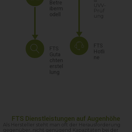
&
Betre
UVV-
iberm
Prüf
odell
ung
FTS
FTS
Hotli
Guta
ne
chten
erstel
lung
FTS Dienstleistungen auf Augenhöhe
Als Hersteller steht man oft der Herausforderung
gegenüber, nicht genügend Kapazitäten bei der