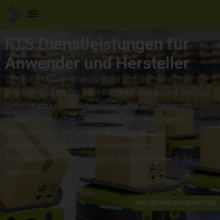
FTS Dienstleistungen für
Anwender und Hersteller
Unsere FTS Dienstleistungen von der Idee über die
Realisierung bis hin zu Inbetriebnahme und Betrieb
unterstützen FTS Anwender und Hersteller im
Projekt jeweils bei Ihren Herausforderungen.
Vertrauen Sie auf unsere Erfahrung und
Kompetenz, um Ihre automatisierten
Transportlösungen effizient und erfolgreich zu
gestalten.
NEU: REINIGUNGSROBOTER