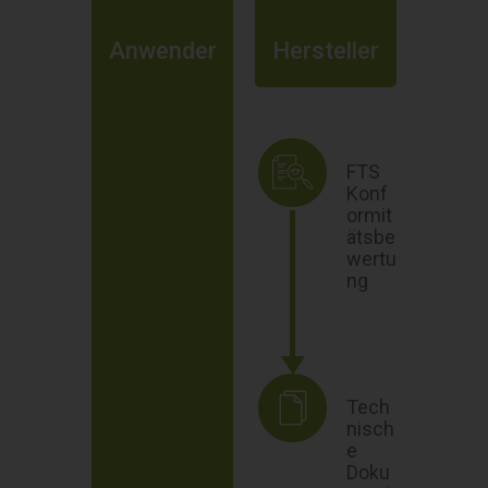
Anwender
Hersteller
FTS
Konf
ormit
ätsbe
wertu
ng
Tech
nisch
e
Doku