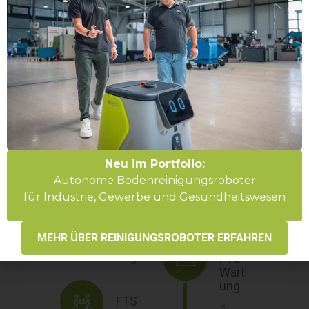
Ange
botsp
rüfun
g
FTS
Anlau
fbegl
eitun
g
Neu im Portfolio:
Autonome Bodenreinigungsroboter
für Industrie, Gewerbe und Gesundheitswesen
FTS
Abna
hmeb
MEHR ÜBER REINIGUNGSROBOTER ERFAHREN
egleit
ung
FTS
Wart
ung
FTS