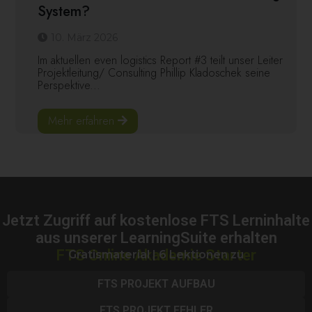
System?
10. März 2026
Im aktuellen even logistics Report #3 teilt unser Leiter
Projektleitung/ Consulting Phillip Kladoschek seine
Perspektive...
Mehr erfahren
Jetzt Zugriff auf kostenlose FTS Lerninhalte
aus unserer LearningSuite erhalten
FTS Online Akademie Starter
Gratismaterial | 6 Lektionen zu
FTS PROJEKT AUFBAU
FTS PROJEKT FEHLER