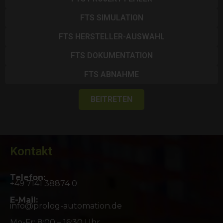
FTS SIMULATION
FTS HERSTELLER-AUSWAHL
FTS DOKUMENTATION
FTS ABNAHME
BEITRETEN
Kontakt
Telefon:
+49 7141 38874 0
E-Mail:
info@prolog-automation.de
Mo-Fr: 8:00 – 16:30 Uhr