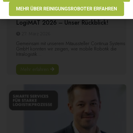
MEHR ÜBER REINIGUNGSROBOTER ERFAHREN
News
LogiMAT 2026 – Unser Rückblick!
27. März 2026
Gemeinsam mit unserem Mitaussteller Continua Systems
GmbH konnten wir zeigen, wie mobile Robotik die
Intralogistik...
Mehr erfahren