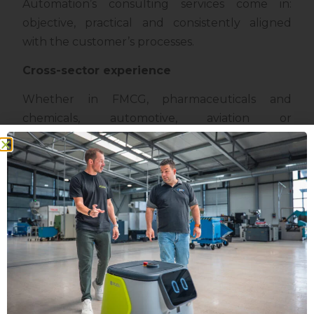
Automation’s consulting services come in:
objective, practical and consistently aligned
with the customer’s processes.
Cross-sector experience
Whether in FMCG, pharmaceuticals and
chemicals, automotive, aviation or
manufacturing SMEs, mobile robotics is now a
key competitive factor in a wide range of
industries. ProLog Automation has already
supported numerous companies on their
journey to AMR and AGV solutions. The range
of services extends from in-depth process
analysis, simulations and specification creation
to support with tendering, commissioning and
service during ongoing operations.