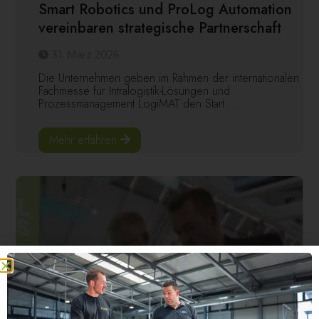
Smart Robotics und ProLog Automation
vereinbaren strategische Partnerschaft
31. März 2026
Die Unternehmen geben im Rahmen der internationalen
Fachmesse für Intralogistik-Lösungen und
Prozessmanagement LogiMAT den Start...
Mehr erfahren