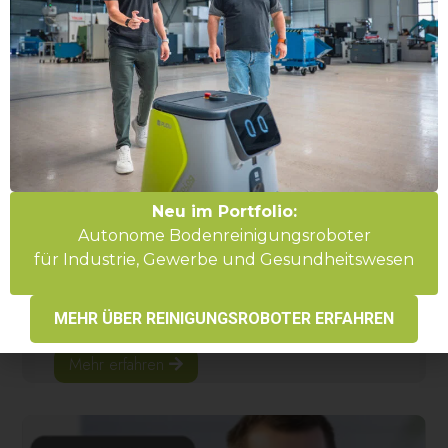
News
LogiMAT 2026 – Unser Rückblick!
Neu im Portfolio:
Autonome Bodenreinigungsroboter
27. März 2026
für Industrie, Gewerbe und Gesundheitswesen
Gemeinsam mit unserem Mitaussteller Continua Systems
GmbH konnten wir zeigen, wie mobile Robotik die
Intralogistik...
MEHR ÜBER REINIGUNGSROBOTER ERFAHREN
Mehr erfahren