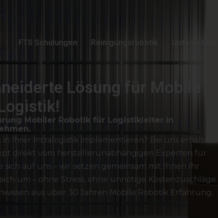
FTS Schulungen
Reinigungsrobotik
Unternehme
neiderte Lösung für Mobile
Logistik!
ung Mobiler Robotik für Logistikleiter in
nehmen.
in Ihrer Intralogistik implementieren? Bei uns erhalten
nzept direkt vom herstellerunabhängigen Experten für
ie sich auf uns – wir setzen gemeinsam mit Ihnen Ihr
greich um – ohne Stress, ohne unnötige Kostenzuschläge
wissen aus über 30 Jahren Mobile Robotik Erfahrung.