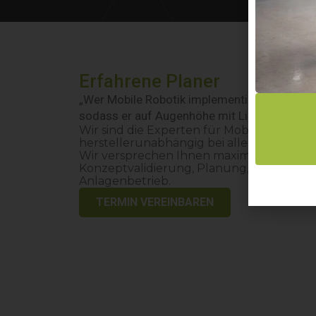
Erfahrene Planer
„Wer Mobile Robotik implementieren will, der
sodass er auf Augenhöhe mit Lieferanten sp
Wir sind die Experten für Mobile Robotik
herstellerunabhängig bei allen Herausfo
Wir versprechen Ihnen maximale Unterst
Konzeptvalidierung, Planung, Service, I
Anlagenbetrieb.
TERMIN VEREINBAREN