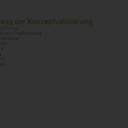
fang der Konzeptvalidierung
Prüfung
rkurs Empfehlung
tsplätze
rmen
hl
g
hl
hen