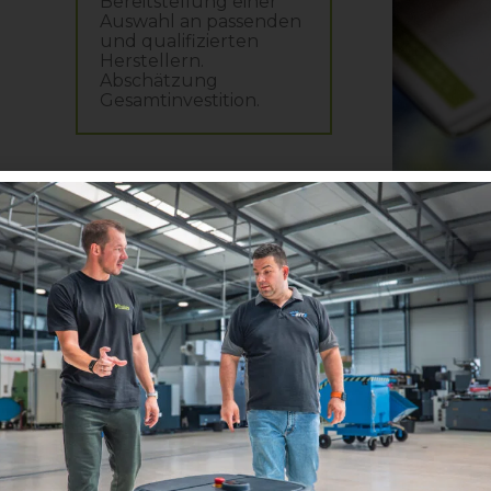
Bereitstellung einer
Auswahl an passenden
und qualifizierten
Herstellern.
Abschätzung
Gesamtinvestition.
age
243
Zufriedene Kunden