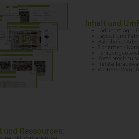
Inhalt und Um
Ladungsträger 
Layout und Fah
Bahnhöfe / Arbei
Sicherheit / No
Fahrzeugauswa
Kostenrechnun
Herstellerauswa
Weiteres Vorge
t und Ressourcen:
line inkl. Vorbereitung