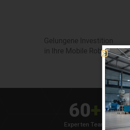
Gelungene Investition
in Ihre Mobile Robotik Anl
60
+
Experten Team