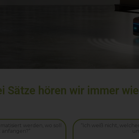
i Sätze hören wir immer wie
matisiert werden, wo soll
“Ich weiß nicht, welcher
t anfangen?”
uns