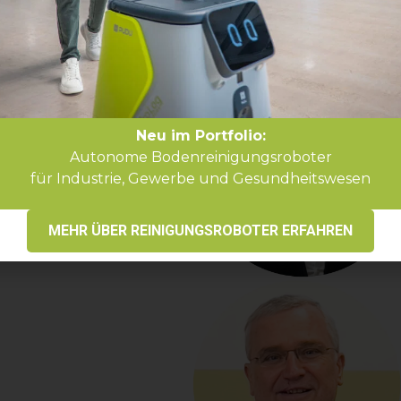
 braucht ein Konzept,
Neu im Portfolio:
rechen kann.“
Autonome Bodenreinigungsroboter
 und unterstützen Sie
für Industrie, Gewerbe und Gesundheitswesen
rderungen.
ützung im Bereich
nbetriebnahme und
MEHR ÜBER REINIGUNGSROBOTER ERFAHREN