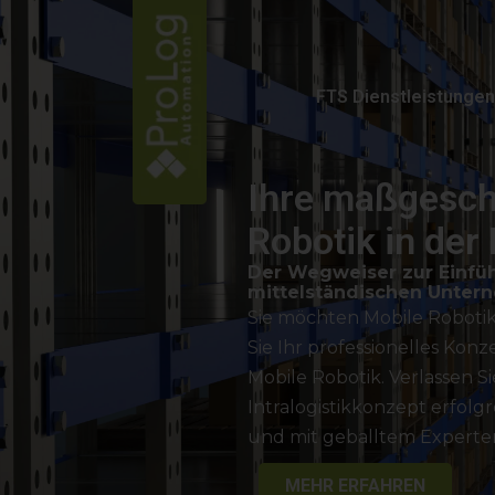
FTS Dienstleistungen
Ihre maßgesch
Robotik in der 
Der Wegweiser zur Einführ
mittelständischen Unter
Sie möchten Mobile Robotik 
Sie Ihr professionelles Ko
Mobile Robotik. Verlassen S
Intralogistikkonzept erfol
und mit geballtem Experten
MEHR ERFAHREN